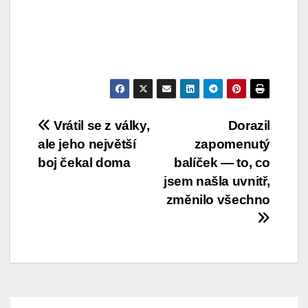
Post
Vrátil se z války,
Dorazil
ale jeho největší
zapomenutý
navigation
boj čekal doma
balíček — to, co
jsem našla uvnitř,
změnilo všechno