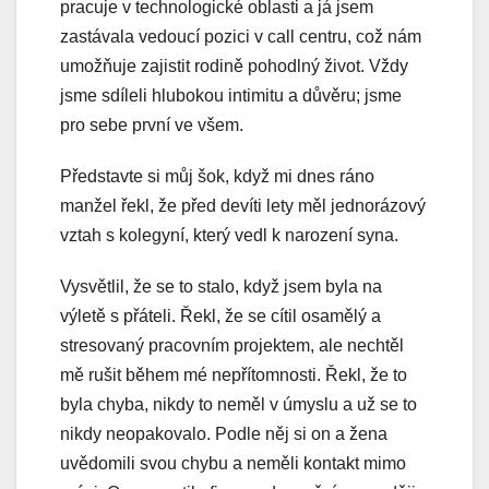
pracuje v technologické oblasti a já jsem
zastávala vedoucí pozici v call centru, což nám
umožňuje zajistit rodině pohodlný život. Vždy
jsme sdíleli hlubokou intimitu a důvěru; jsme
pro sebe první ve všem.
Představte si můj šok, když mi dnes ráno
manžel řekl, že před devíti lety měl jednorázový
vztah s kolegyní, který vedl k narození syna.
Vysvětlil, že se to stalo, když jsem byla na
výletě s přáteli. Řekl, že se cítil osamělý a
stresovaný pracovním projektem, ale nechtěl
mě rušit během mé nepřítomnosti. Řekl, že to
byla chyba, nikdy to neměl v úmyslu a už se to
nikdy neopakovalo. Podle něj si on a žena
uvědomili svou chybu a neměli kontakt mimo