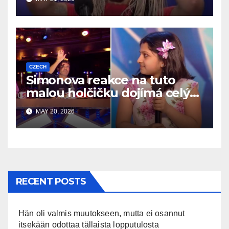
CZECH
Simonova reakce na tuto
malou holčičku dojímá celý
internet
MAY 20, 2026
RECENT POSTS
Hän oli valmis muutokseen, mutta ei osannut
itsekään odottaa tällaista lopputulosta