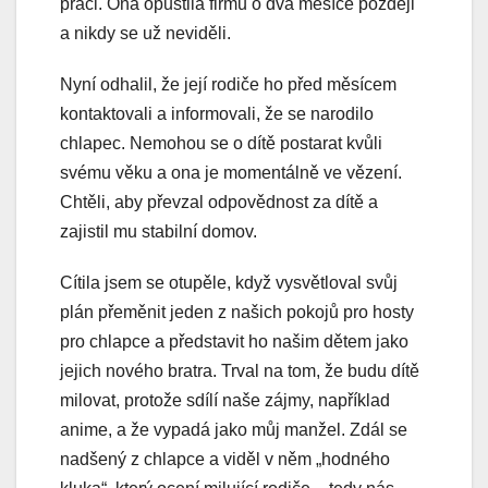
práci. Ona opustila firmu o dva měsíce později
a nikdy se už neviděli.
Nyní odhalil, že její rodiče ho před měsícem
kontaktovali a informovali, že se narodilo
chlapec. Nemohou se o dítě postarat kvůli
svému věku a ona je momentálně ve vězení.
Chtěli, aby převzal odpovědnost za dítě a
zajistil mu stabilní domov.
Cítila jsem se otupěle, když vysvětloval svůj
plán přeměnit jeden z našich pokojů pro hosty
pro chlapce a představit ho našim dětem jako
jejich nového bratra. Trval na tom, že budu dítě
milovat, protože sdílí naše zájmy, například
anime, a že vypadá jako můj manžel. Zdál se
nadšený z chlapce a viděl v něm „hodného