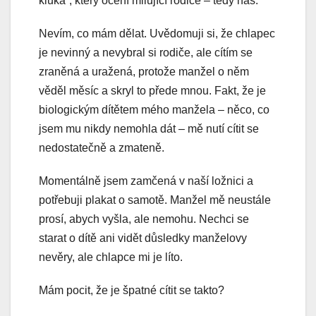
kluka“, který ocení milující rodiče – tedy nás.
Nevím, co mám dělat. Uvědomuji si, že chlapec
je nevinný a nevybral si rodiče, ale cítím se
zraněná a uražená, protože manžel o něm
věděl měsíc a skryl to přede mnou. Fakt, že je
biologickým dítětem mého manžela – něco, co
jsem mu nikdy nemohla dát – mě nutí cítit se
nedostatečně a zmateně.
Momentálně jsem zamčená v naší ložnici a
potřebuji plakat o samotě. Manžel mě neustále
prosí, abych vyšla, ale nemohu. Nechci se
starat o dítě ani vidět důsledky manželovy
nevěry, ale chlapce mi je líto.
Mám pocit, že je špatné cítit se takto?