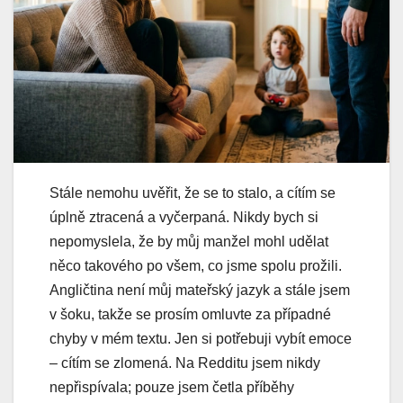
Stále nemohu uvěřit, že se to stalo, a cítím se
úplně ztracená a vyčerpaná. Nikdy bych si
nepomyslela, že by můj manžel mohl udělat
něco takového po všem, co jsme spolu prožili.
Angličtina není můj mateřský jazyk a stále jsem
v šoku, takže se prosím omluvte za případné
chyby v mém textu. Jen si potřebuji vybít emoce
– cítím se zlomená. Na Redditu jsem nikdy
nepřispívala; pouze jsem četla příběhy