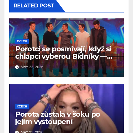
RELATED POST
CZECH
Porotci se posmívají, když si
chlapci vyberou Bídníky —
ale během pár vteřin se
MAY 22, 2026
všechno změní
CZECH
Porota zůstala v šoku po
jejím vystoupení
MAY 21, 2026