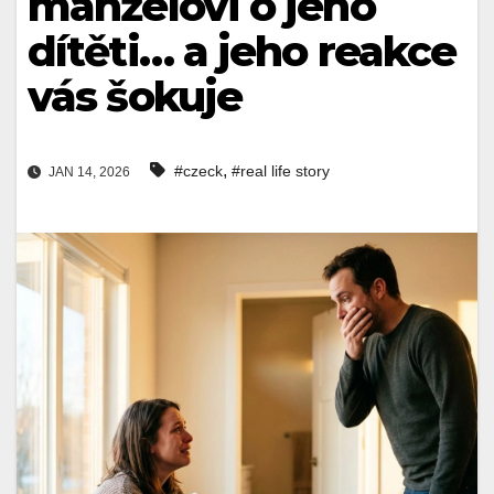
manželovi o jeho
dítěti… a jeho reakce
vás šokuje
,
#czeck
#real life story
JAN 14, 2026