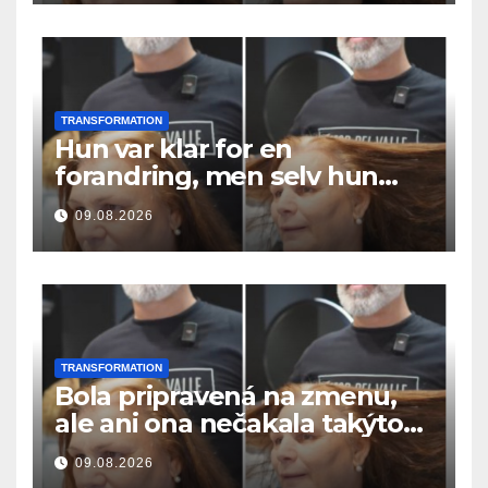
TRANSFORMATION
Hun var klar for en
forandring, men selv hun
hadde ikke forventet dette
09.08.2026
resultatet
TRANSFORMATION
Bola pripravená na zmenu,
ale ani ona nečakala takýto
výsledok
09.08.2026