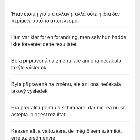
Ήταν έτοιμη για μια αλλαγή, αλλά ούτε η ίδια δεν
περίμενε αυτό το αποτέλεσμα
Hun var klar for en forandring, men selv hun hadde
ikke forventet dette resultatet
Bola pripravená na zmenu, ale ani ona nečakala
takýto výsledok
Byla připravená na změnu, ale ani ona nečekala
takový výsledek
Era pregătită pentru o schimbare, dar nici ea nu se
aștepta la acest rezultat
Készen állt a változásra, de még ő sem számított
erre az eredményre