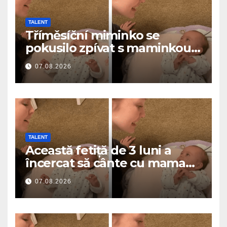
TALENT
Tříměsíční miminko se
pokusilo zpívat s maminkou…
a roztavilo miliony srdcí
07.08.2026
TALENT
Această fetiță de 3 luni a
încercat să cânte cu mama
ei… și a topit milioane de
07.08.2026
inimi