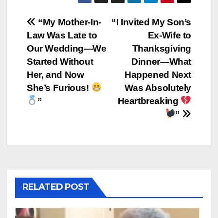
Post
“My Mother-In-
“I Invited My Son’s
Law Was Late to
Ex-Wife to
navigation
Our Wedding—We
Thanksgiving
Started Without
Dinner—What
Her, and Now
Happened Next
She’s Furious!
Was Absolutely
”
Heartbreaking
”
RELATED POST