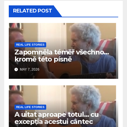
RELATED POST
REAL LIFE STORIES
Zapomněla téměř všechno…
kromě této písně
MAY 7, 2026
REAL LIFE STORIES
A uitat aproape totul… cu
excepția acestui cântec