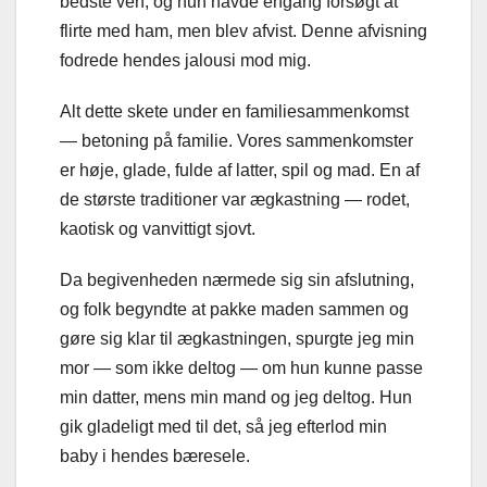
bedste ven, og hun havde engang forsøgt at
flirte med ham, men blev afvist. Denne afvisning
fodrede hendes jalousi mod mig.
Alt dette skete under en familiesammenkomst
— betoning på familie. Vores sammenkomster
er høje, glade, fulde af latter, spil og mad. En af
de største traditioner var ægkastning — rodet,
kaotisk og vanvittigt sjovt.
Da begivenheden nærmede sig sin afslutning,
og folk begyndte at pakke maden sammen og
gøre sig klar til ægkastningen, spurgte jeg min
mor — som ikke deltog — om hun kunne passe
min datter, mens min mand og jeg deltog. Hun
gik gladeligt med til det, så jeg efterlod min
baby i hendes bæresele.