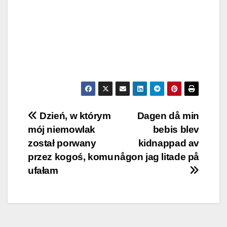
Post
Dzień, w którym
Dagen då min
mój niemowlak
bebis blev
navigation
został porwany
kidnappad av
przez kogoś, komu
någon jag litade på
ufałam