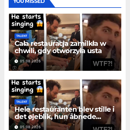
YOU MISSED
TALENT
Cała restauracja zamilkła w
chwili, gdy otworzyła usta
05.08.2026
TALENT
Hele restauranten blev stille i
det øjeblik, hun åbnede
munden
05.08.2026