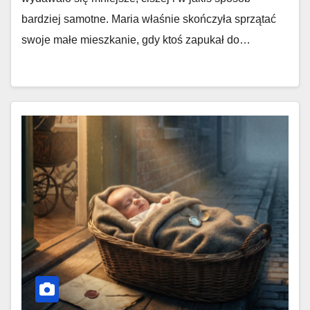
bardziej samotne. Maria właśnie skończyła sprzątać
swoje małe mieszkanie, gdy ktoś zapukał do…