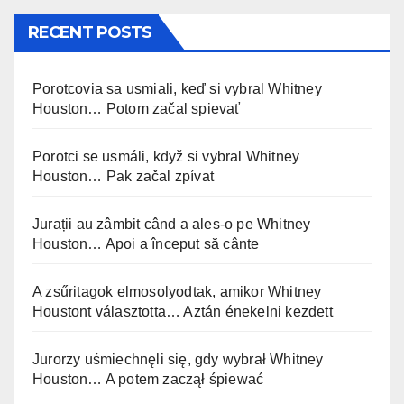
RECENT POSTS
Porotcovia sa usmiali, keď si vybral Whitney
Houston… Potom začal spievať
Porotci se usmáli, když si vybral Whitney
Houston… Pak začal zpívat
Jurații au zâmbit când a ales-o pe Whitney
Houston… Apoi a început să cânte
A zsűritagok elmosolyodtak, amikor Whitney
Houstont választotta… Aztán énekelni kezdett
Jurorzy uśmiechnęli się, gdy wybrał Whitney
Houston… A potem zaczął śpiewać