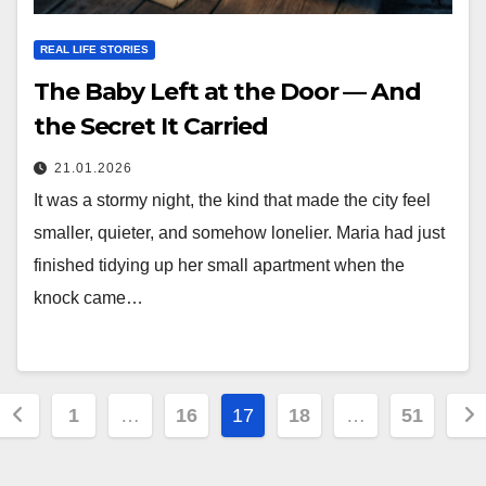
REAL LIFE STORIES
The Baby Left at the Door — And
the Secret It Carried
21.01.2026
It was a stormy night, the kind that made the city feel
smaller, quieter, and somehow lonelier. Maria had just
finished tidying up her small apartment when the
knock came…
Posts
1
…
16
17
18
…
51
pagination