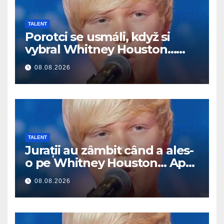
TALENT
Porotci se usmáli, když si
vybral Whitney Houston…
Pak začal zpívat
08.08.2026
TALENT
Jurații au zâmbit când a ales-
o pe Whitney Houston… Apoi
a început să cânte
08.08.2026