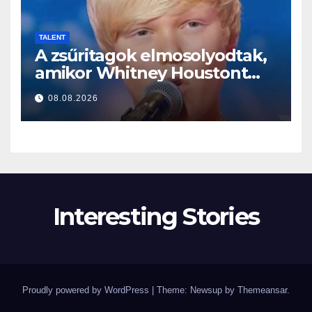
TALENT
A zsűritagok elmosolyodtak,
amikor Whitney Houstont
választotta… Aztán énekelni
08.08.2026
kezdett
Interesting Stories
Proudly powered by WordPress
|
Theme: Newsup by
Themeansar
.