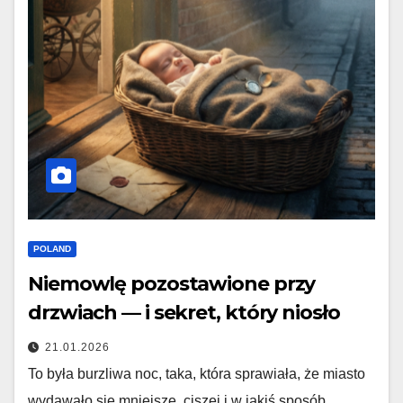
POLAND
Niemowlę pozostawione przy
drzwiach — i sekret, który niosło
21.01.2026
To była burzliwa noc, taka, która sprawiała, że miasto
wydawało się mniejsze, ciszej i w jakiś sposób